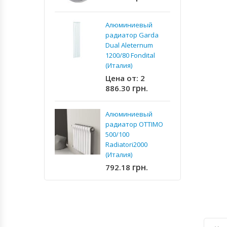
3
Алюминиевый
А
радиатор Garda
р
Dual Aleternum
1
1200/80 Fondital
3
(Италия)
Цена от:
2
грн.
886.30
А
р
Алюминиевый
1
радиатор OTTIMO
2
500/100
Radiatori2000
(Италия)
грн.
792.18