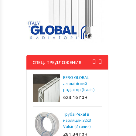
СПЕЦ. ПРЕДЛОЖЕНИЯ
BERG GLOBAL
А
алюмінієвий
р
радіатор (Італія)
5
(
грн.
623.16
8
Труба Pexal в
А
изоляции 32x3
р
Valsir (Италия)
1
грн.
281.34