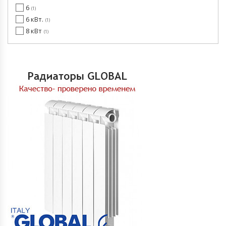
6
1
6 кВт.
1
8 кВт
1