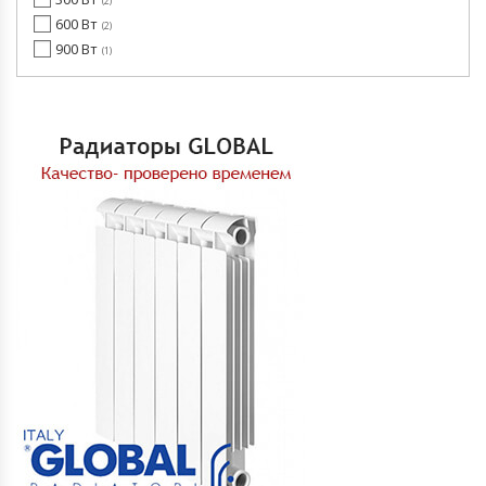
2
600 Вт
2
900 Вт
1