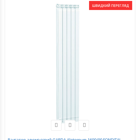
ШВИДКИЙ ПЕРЕГЛЯД
Радіатор алюмінієвий GARDA Aleternum 1600/90 FONDITAL