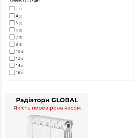
КІЛЬКІСТЬ СЕКЦІЙ
1
8
4
8
5
8
6
8
7
8
8
8
10
8
12
8
14
8
16
8