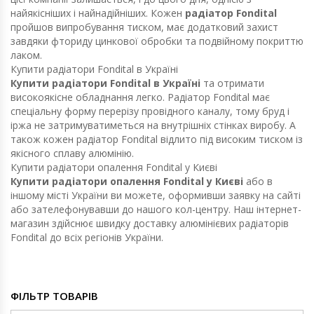
найякісніших і найнадійніших. Кожен
радіатор Fondital
пройшов випробування тиском, має додатковий захист
завдяки фториду цинкової обробки та подвійному покриттю
лаком.
Купити радіатори Fondital в Україні
Купити радіатори Fondital в Україні
та отримати
високоякісне обладнання легко. Радіатор Fondital має
спеціальну форму перерізу провідного каналу, тому бруд і
іржа не затримуватиметься на внутрішніх стінках виробу. А
також кожен радіатор Fondital відлито під високим тиском із
якісного сплаву алюмінію.
Купити радіатори опалення Fondital у Києві
Купити радіатори опалення Fondital у Києві
або в
іншому місті України ви можете, оформивши заявку на сайті
або зателефонувавши до нашого кол-центру. Наш інтернет-
магазин здійснює швидку доставку алюмінієвих радіаторів
Fondital до всіх регіонів України.
ФІЛЬТР ТОВАРІВ