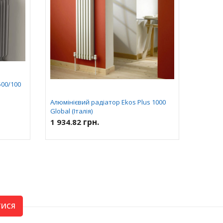
Алюмін
500/100
1200 Glo
Ціна в
Алюмінієвий радіатор Ekos Plus 1000
Global (Італія)
грн.
1 934.82
ТИСЯ