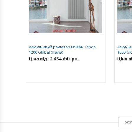
Алюмінієвий радіатор OSKAR Tondo
Алюміні
1200 Global (Італія)
1000 Glo
грн.
Ціна від:
2 654.64
Ціна в
 1000