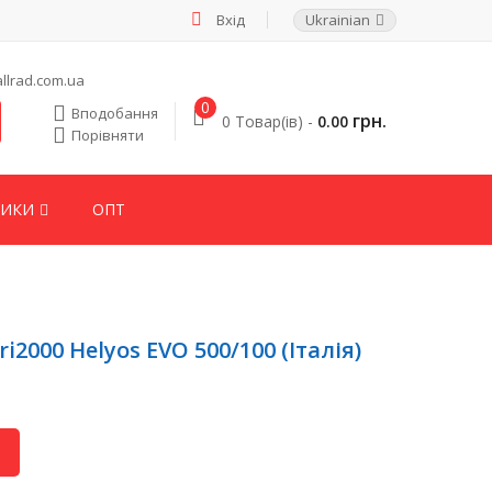
Вхід
Ukrainian
llrad.com.ua
0
Вподобання
грн.
0 Товар(ів) -
0.00
Порівняти
НИКИ
ОПТ
2000 Helyos EVO 500/100 (Італія)