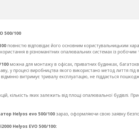
O 500/100
/100
повністю відповідає його основним користувальницьким хар
використання в різноманітних опалювальних системах із робочим 
/100
можна для монтажу в офісах, приватних будинках, багатокв
аву, у процесі виробництва якого використано метод лиття під в
ідмінно витримує тривалу експлуатацію, не піддається пошкоджен
цій, кількість яких залежить від площі опалювальної будівлі. Пр
тор Helyos evo 500/100
зараз, оформляючи свою заявку безпос
2000 Helyos EVO 500/100: