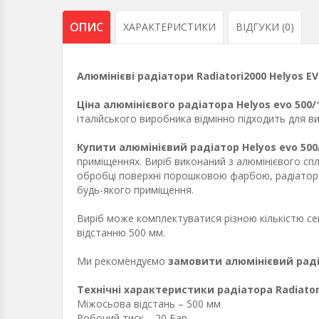
ОПИС
ХАРАКТЕРИСТИКИ
ВІДГУКИ (0)
Алюмінієві радіатори Radiatori2000 Helyos EV
Ціна алюмінієвого радіатора Helyos evo 500
італійського виробника відмінно підходить для 
Купити алюмінієвий радіатор Helyos evo 500
приміщеннях. Виріб виконаний з алюмінієвого спл
обробці поверхні порошковою фарбою, радіатор в
будь-якого приміщення.
Виріб може комплектуватися різною кількістю сек
відстанню 500 мм.
Ми рекомендуємо
замовити алюмінієвий радіа
Технічні характеристики радіатора Radiatori
Міжосьова відстань – 500 мм
Робочий тиск – 20 Бар