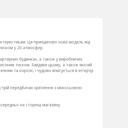
актеристикам. Ця принципово нова модель від
тиском у 20 атмосфер.
артирних будинках, а також у виробничих
исоким тиском. Завдяки цьому, а також якісній
ням та корозії, і чудово вписується в інтер’єр
истрій передбачає кріплення з міжосьовою
ередньо на сторінці магазину.